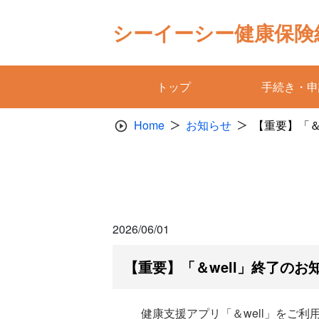
Skip
to
シーイーシー健康保険
content
トップ
手続き・申
Home
お知らせ
【重要】「＆
2026/06/01
【重要】「＆well」終了のお
健康支援アプリ「＆well」をご利