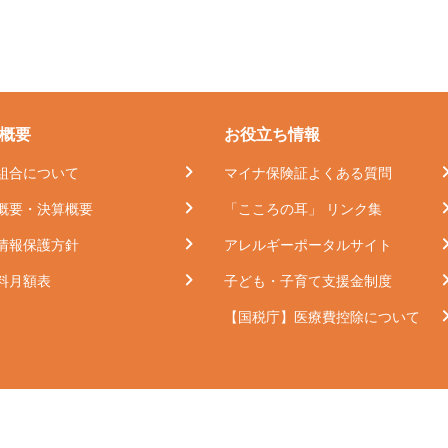
概要
お役立ち情報
組合について
マイナ保険証よくある質問
概要・決算概要
「こころの耳」 リンク集
情報保護方針
アレルギーポータルサイト
料月額表
子ども・子育て支援金制度
【国税庁】医療費控除について
©シーイーシー健康保険組合 All rights reserved.