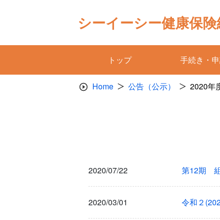
Skip
to
シーイーシー健康保険
content
トップ
手続き・申
Home
公告（公示）
2020年
2020/07/22
第12期 
2020/03/01
令和２(2