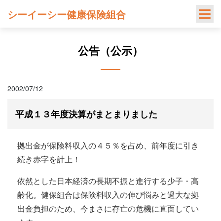
Skip
シーイーシー健康保険組合
to
content
公告（公示）
2002/07/12
平成１３年度決算がまとまりました
拠出金が保険料収入の４５％を占め、前年度に引き
続き赤字を計上！
依然とした日本経済の長期不振と進行する少子・高
齢化。健保組合は保険料収入の伸び悩みと過大な拠
出金負担のため、今まさに存亡の危機に直面してい