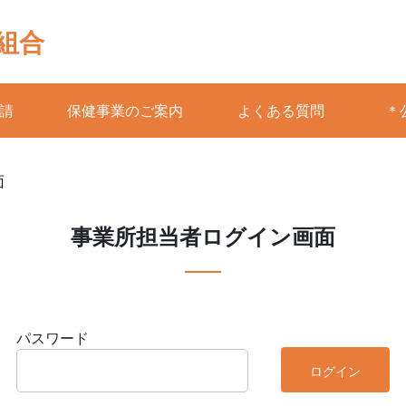
組合
請
保健事業のご案内
よくある質問
＊
面
事業所担当者ログイン画面
パスワード
ログイン