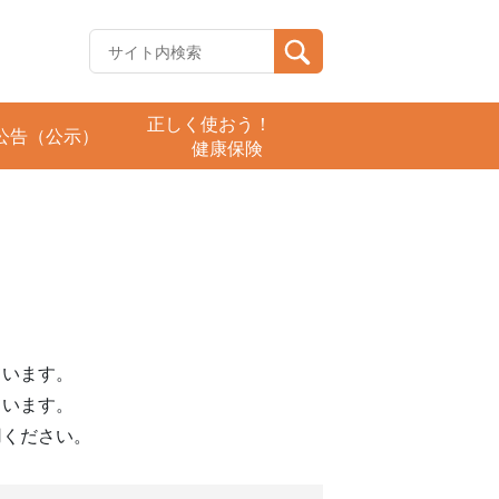
正しく使おう！
公告（公示）
健康保険
ています。
ています。
用ください。