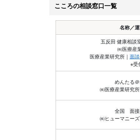
こころの相談窓口一覧
名称／運
五反田 健康相談
㈱医療産
医療産業研究所｜
面談
※受付開始 20
めんたる
㈱医療産業研究
全国 
㈱ヒューマニー