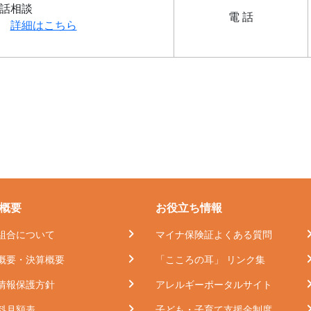
電話相談
電 話
ズ
詳細はこちら
概要
お役立ち情報
組合について
マイナ保険証よくある質問
概要・決算概要
「こころの耳」 リンク集
情報保護方針
アレルギーポータルサイト
料月額表
子ども・子育て支援金制度