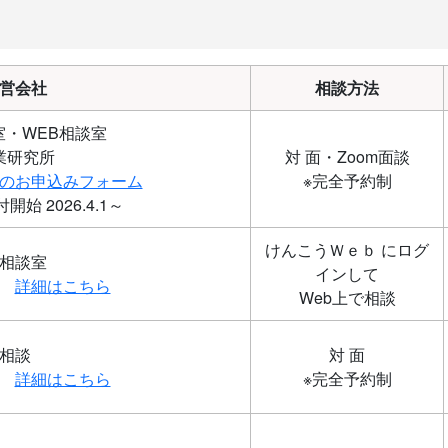
営会社
相談方法
室・WEB相談室
業研究所
対 面・Zoom面談
のお申込みフォーム
※完全予約制
26.4.1～
けんこうＷｅｂ にログ
＠相談室
インして
所
詳細はこちら
Web上で相談
面接相談
対 面
ズ
詳細はこちら
※完全予約制