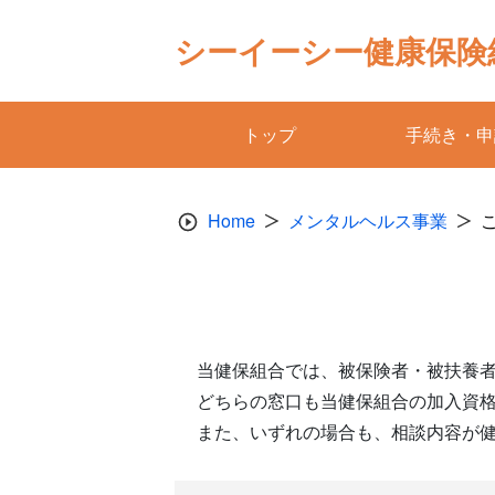
Skip
to
シーイーシー健康保険
content
トップ
手続き・申
Home
メンタルヘルス事業
当健保組合では、被保険者・被扶養
どちらの窓口も当健保組合の加入資
また、いずれの場合も、相談内容が