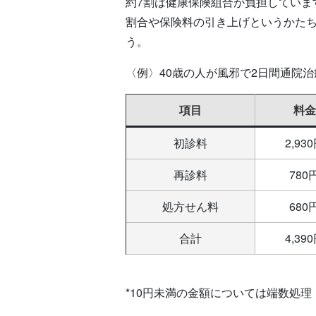
約7割は健康保険組合が負担してい
割合や保険料の引き上げというかた
う。
〈例〉40歳の人が風邪で2日間通院治
項目
料金
初診料
2,93
再診料
780
処方せん料
680
合計
4,39
*10円未満の金額については端数処理