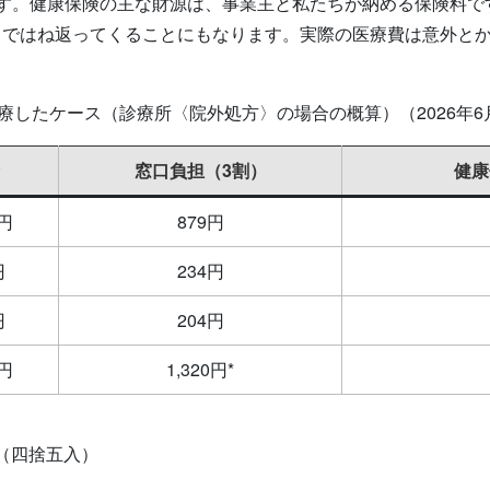
ます。健康保険の主な財源は、事業主と私たちが納める保険料で
ちではね返ってくることにもなります。実際の医療費は意外と
療したケース（診療所〈院外処方〉の場合の概算）（2026年6
窓口負担（3割）
健康
0円
879円
円
234円
円
204円
0円
1,320円*
（四捨五入）