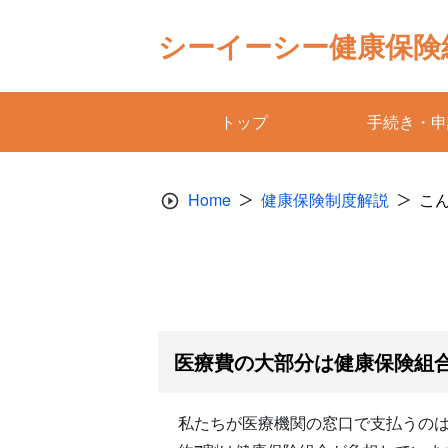
Skip
to
シーイーシー健康保険
content
トップ
手続き・申
Home
健康保険制度解説
こ
医療費の大部分は健康保険組
私たちが医療機関の窓口で支払うのは